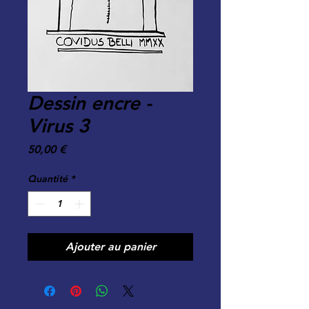
Dessin encre -
Virus 3
Prix
50,00 €
Quantité
*
Ajouter au panier