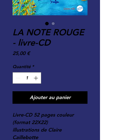
LA NOTE ROUGE
- livre-CD
Prix
25,00 €
Quantité
*
Ajouter au panier
Livre-CD 52 pages couleur
(format 22X22)
illustrations de Claire
Caillebotte